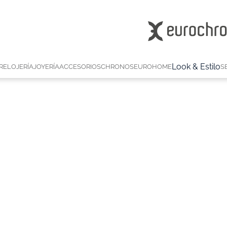
Look & Estilo
RELOJERÍA
JOYERÍA
ACCESORIOS
CHRONOS
EUROHOME
S