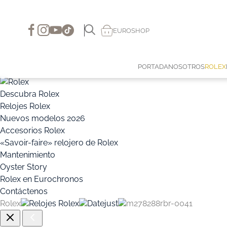
EUROSHOP
PORTADA
NOSOTROS
ROLEX
Descubra Rolex
Relojes Rolex
Nuevos modelos 2026
Accesorios Rolex
«Savoir-faire» relojero de Rolex
Mantenimiento
Oyster Story
Rolex en Eurochronos
Contáctenos
Rolex
Relojes Rolex
Datejust
m278288rbr-0041