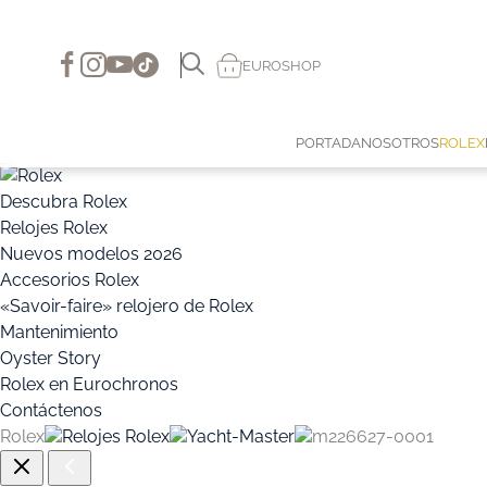
EUROSHOP
PORTADA
NOSOTROS
ROLEX
Descubra Rolex
Relojes Rolex
Nuevos modelos 2026
Accesorios Rolex
«Savoir-faire» relojero de Rolex
Mantenimiento
Oyster Story
Rolex en Eurochronos
Contáctenos
Rolex
Relojes Rolex
Yacht-Master
m226627-0001