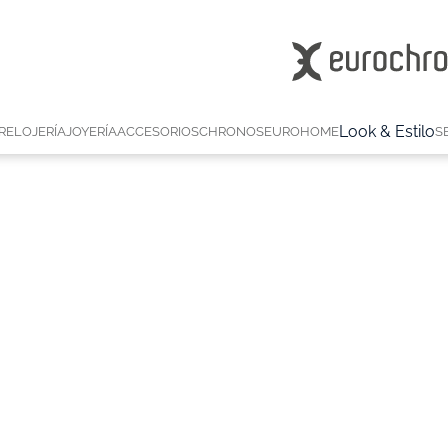
Look & Estilo
RELOJERÍA
JOYERÍA
ACCESORIOS
CHRONOS
EUROHOME
S